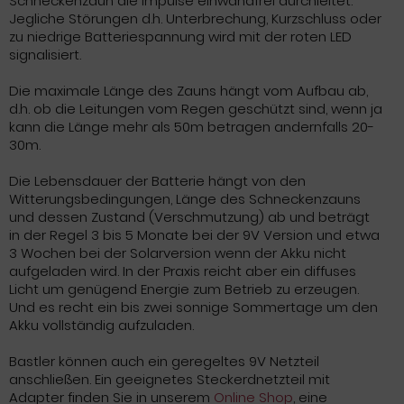
Schneckenzaun die Impulse einwandfrei durchleitet.
Jegliche Störungen d.h. Unterbrechung, Kurzschluss oder
zu niedrige Batteriespannung wird mit der roten LED
signalisiert.
Die maximale Länge des Zauns hängt vom Aufbau ab,
d.h. ob die Leitungen vom Regen geschützt sind, wenn ja
kann die Länge mehr als 50m betragen andernfalls 20-
30m.
Die Lebensdauer der Batterie hängt von den
Witterungsbedingungen, Länge des Schneckenzauns
und dessen Zustand (Verschmutzung) ab und beträgt
in der Regel 3 bis 5 Monate bei der 9V Version und etwa
3 Wochen bei der Solarversion wenn der Akku nicht
aufgeladen wird. In der Praxis reicht aber ein diffuses
Licht um genügend Energie zum Betrieb zu erzeugen.
Und es recht ein bis zwei sonnige Sommertage um den
Akku vollständig aufzuladen.
Bastler können auch ein geregeltes 9V Netzteil
anschließen. Ein geeignetes Steckerdnetzteil mit
Adapter finden Sie in unserem
Online Shop
, eine