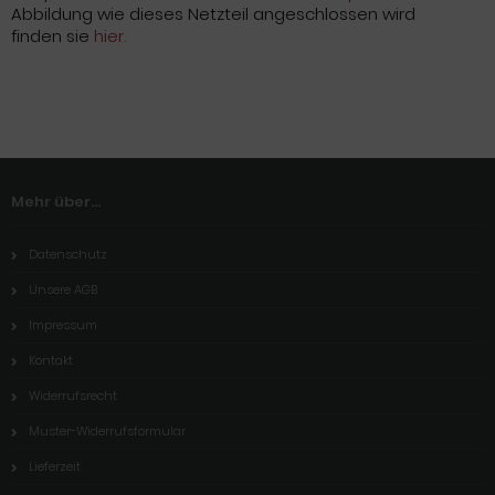
Abbildung wie dieses Netzteil angeschlossen wird
finden sie
hier.
Mehr über...
Datenschutz
Unsere AGB
Impressum
Kontakt
Widerrufsrecht
Muster-Widerrufsformular
Lieferzeit