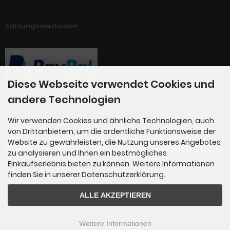
Zahlungsmethoden
Diese Webseite verwendet Cookies und
andere Technologien
Newsletter-Anmeldung
Wir verwenden Cookies und ähnliche Technologien, auch
von Drittanbietern, um die ordentliche Funktionsweise der
E-Mail-Adresse:
Website zu gewährleisten, die Nutzung unseres Angebotes
zu analysieren und Ihnen ein bestmögliches
Einkaufserlebnis bieten zu können. Weitere Informationen
Der Newsletter kann jederzeit hier oder in Ihrem Kundenkonto abbestellt werden.
finden Sie in unserer Datenschutzerklärung.
ALLE AKZEPTIEREN
Elektrischer Schneckenzaun - Schnecken bekämpfen im Garten © 2026 | Template © 2009-
2026 by
mod
ified eCommerce Shopsoftware
mod
ified eCommerce Shopsoftware © 2009-2026
Weitere Informationen