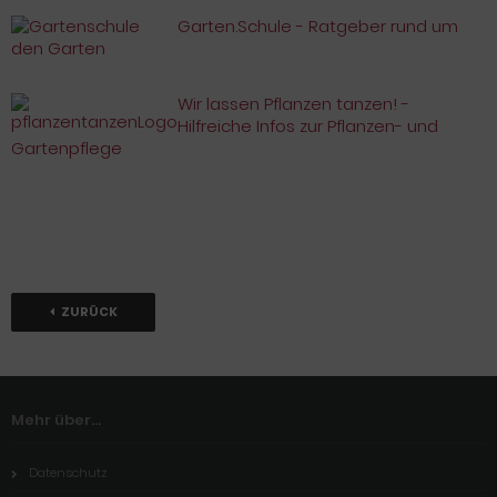
Garten.Schule - Ratgeber rund um
den Garten
Wir lassen Pflanzen tanzen! -
Hilfreiche Infos zur Pflanzen- und
Gartenpflege
ZURÜCK
Mehr über...
Datenschutz