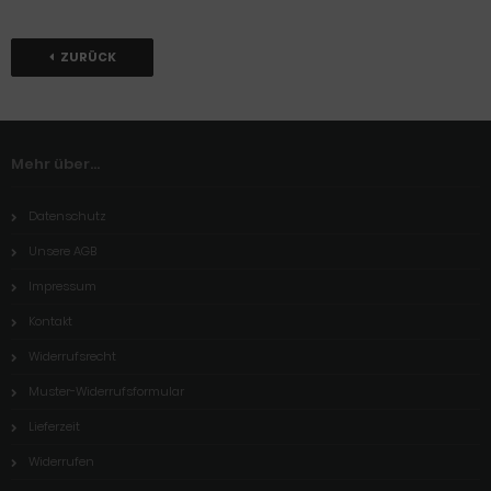
ZURÜCK
Mehr über...
Datenschutz
Unsere AGB
Impressum
Kontakt
Widerrufsrecht
Muster-Widerrufsformular
Lieferzeit
Widerrufen