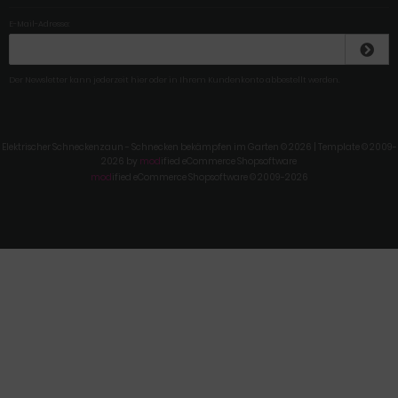
E-Mail-Adresse:
Der Newsletter kann jederzeit hier oder in Ihrem Kundenkonto abbestellt werden.
Elektrischer Schneckenzaun - Schnecken bekämpfen im Garten © 2026 | Template © 2009-
2026 by
mod
ified eCommerce Shopsoftware
mod
ified eCommerce Shopsoftware © 2009-2026