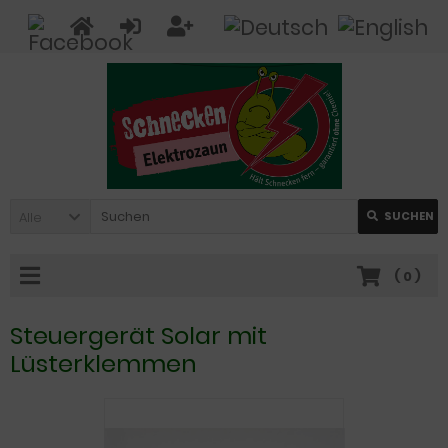
Alle
SUCHEN
(
0
)
Steuergerät Solar mit
Lüsterklemmen