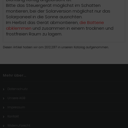
Bitte das Steuergerät möglichst im Schatten
montieren, bei der Solarversion möglichst nur das
Solarpaneel in die Sonne ausrichten.
Im Herbst das Gerät abmontieren,
die Batterie
abklemmen
und zusammen in einem trocknen und
frostfreien Raum zu lagern.
Diesen Artikel haben wir am 20.12.2017 in unseren Katalog aufgenommen.
Mehr über...
Datenschutz
Unsere AGB
Impressum
Kontakt
Widerrufsrecht