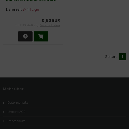
weiß, 1m, 8mm breit.
Lieferzeit:
3-4 Tage
0,80 EUR
inkl. 19 % MwSt. zzgl.
Versandkosten
Seiten:
1
Mehr über...
Datenschutz
Unsere AGB
Impressum