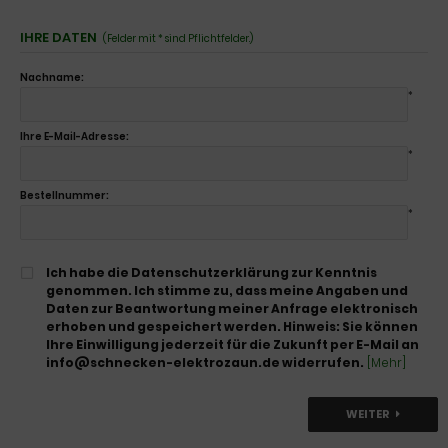
IHRE DATEN
(Felder mit * sind Pflichtfelder.)
Nachname:
*
Ihre E-Mail-Adresse:
*
Bestellnummer:
*
Ich habe die Datenschutzerklärung zur Kenntnis
genommen. Ich stimme zu, dass meine Angaben und
Daten zur Beantwortung meiner Anfrage elektronisch
erhoben und gespeichert werden. Hinweis: Sie können
Ihre Einwilligung jederzeit für die Zukunft per E-Mail an
info@schnecken-elektrozaun.de widerrufen.
[Mehr]
WEITER