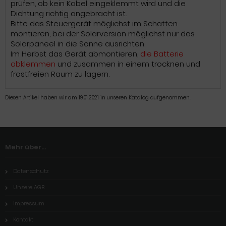
prüfen, ob kein Kabel eingeklemmt wird und die
Dichtung richtig angebracht ist.
Bitte das Steuergerät möglichst im Schatten
montieren, bei der Solarversion möglichst nur das
Solarpaneel in die Sonne ausrichten.
Im Herbst das Gerät abmontieren,
die Batterie
abklemmen
und zusammen in einem trocknen und
frostfreien Raum zu lagern.
Diesen Artikel haben wir am 19.01.2021 in unseren Katalog aufgenommen.
Mehr über...
Datenschutz
Unsere AGB
Impressum
Kontakt