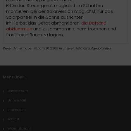
Bitte das Steuergerät möglichst im Schatten
montieren, bei der Solarversion möglichst nur das
Solarpaneel in die Sonne ausrichten.
Im Herbst das Gerät abmontieren,
die Batterie
abklemmen
und zusammen in einem trocknen und
frostfreien Raum zu lagern.
Diesen Artikel haben wir am 20.12.2017 in unseren Katalog aufgenommen.
Mehr über...
Datenschutz
Unsere AGB
Impressum
Kontakt
Widerrufsrecht