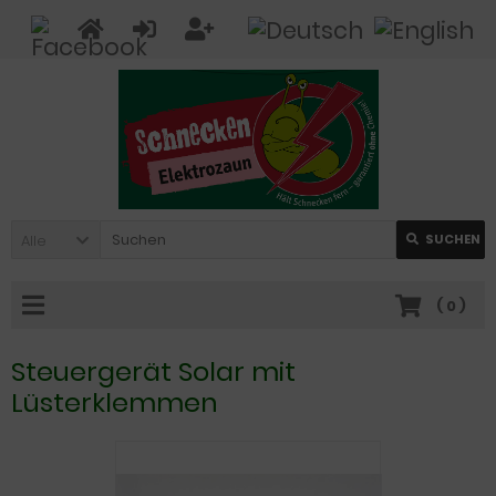
Alle
SUCHEN
(
0
)
Steuergerät Solar mit
Lüsterklemmen