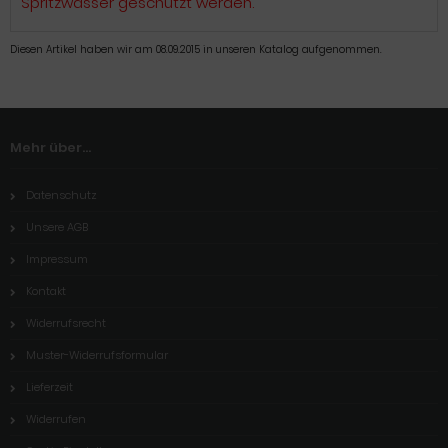
Spritzwasser geschützt werden.
Diesen Artikel haben wir am 08.09.2015 in unseren Katalog aufgenommen.
Mehr über...
Datenschutz
Unsere AGB
Impressum
Kontakt
Widerrufsrecht
Muster-Widerrufsformular
Lieferzeit
Widerrufen